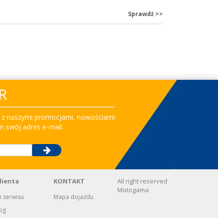
Sprawdź
>
>
R
co z naszymi promocjami, nowościami
m swój adres e-mail.
lienta
KONTAKT
All right reserved
Motogama
 serwisu
Mapa dojazdu
og