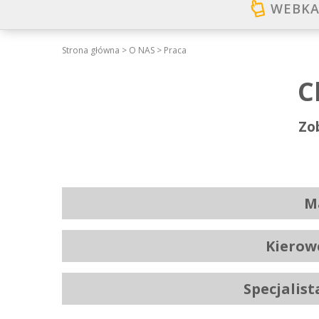
WEBKA
Strona główna
>
O NAS
>
Praca
C
Zob
M
Kierowc
Specjalist