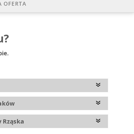
A OFERTA
u?
bie.
raków
y Rząska