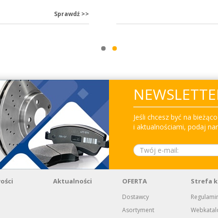
Sprawdź
>
>
NEWSLETTE
Jeśli chcesz być na bieżą
i aktualnościami, podaj na
ości
Aktualności
OFERTA
Strefa k
Dostawcy
Regulamin
Asortyment
Webkatal