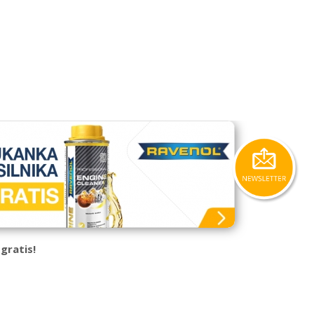
gratis!
Nissens
Elektron